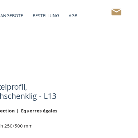
 ANGEBOTE
BESTELLUNG
AGB
KONTAKT
elprofil,
chschenklig - L13
Section
| Equerres égales
ich 250/500 mm