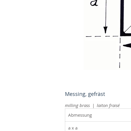
Messing, gefräst
milling brass | laiton fraisé
Abmessung
a x a