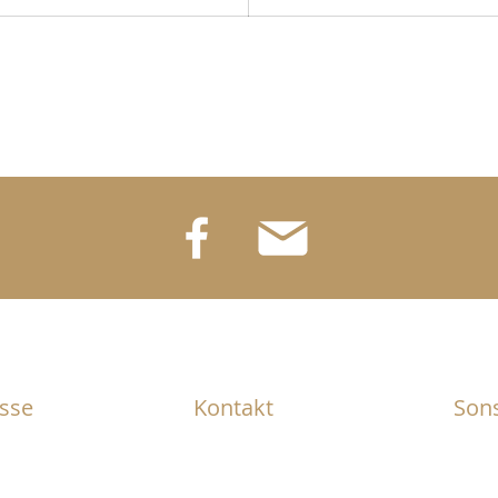
sse
Kontakt
Sons
+423 / 370 23 26
Beste
l 111
 Gamprin
hapro@fl1.li
AGB