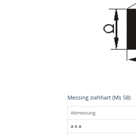
Messing ziehhart (Ms 58)
Abmessung
a x a