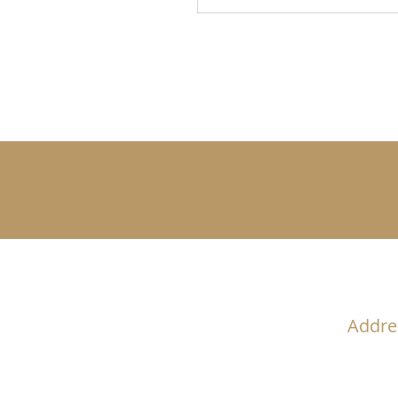
Addre
Oberbüh
LI-9487