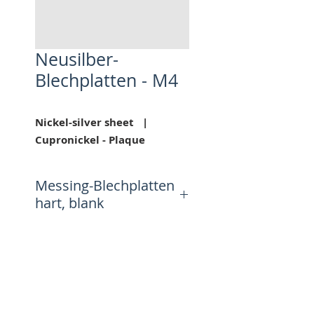
Neusilber-
Blechplatten - M4
Nickel-silver sheet |
Cupronickel - Plaque
Messing-Blechplatten
hart, blank
Platte
Blechstärke
Blechstärke
0.25
mm +
0.40
mm +
0.3
0 mm
0.50
mm